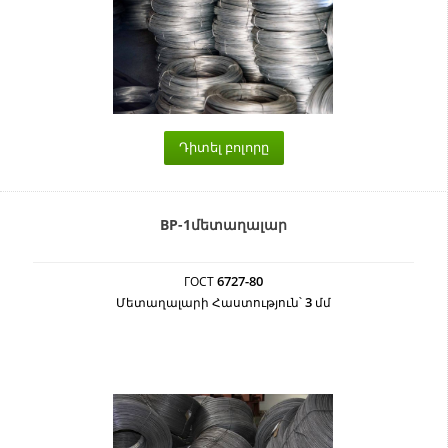
Դիտել բոլորը
ВР-1մետաղալար
6727-80
ГОСТ
3
Մետաղալարի Հաստություն՝
մմ