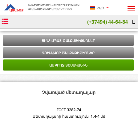
ՏԱՆԻՔԻ ԹԻԹԵՂՆԵՐ ԵՒ ՊՈՂՊԱՏՅԱ Գ
ՀԱՅ
ԼԱՆՎԱԾՔՆԵՐ ԱՐՏԱԴՐՈՂԻՑ
(+37494) 44-64-84
РУС
ENG
ՑԻՆԿԱՊԱՏ ԾԱԼՔԱԹԻԹԵՂՆԵՐ
ԳՈՒՆԱՎՈՐ ԾԱԼՔԱԹԻԹԵՂՆԵՐ
ԱՄԲՈՂՋ ՏԵՍԱԿԱՆԻՆ
Չվառված մետաղալար
3282-74
ГОСТ
1.4-4
Մետաղալարի հաստություն՝
մմ