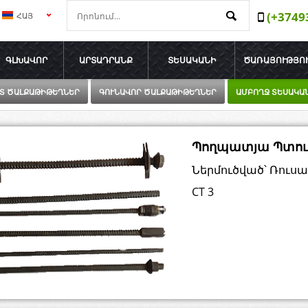
(+3749
ՀԱՅ
РУС
ԳԼԽԱՎՈՐ
ԱՐՏԱԴՐԱՆՔ
ՏԵՍԱԿԱՆԻ
ԾԱՌԱՅՈՒԹՅՈ
ENG
Տ ԾԱԼՔԱԹԻԹԵՂՆԵՐ
ԳՈՒՆԱՎՈՐ ԾԱԼՔԱԹԻԹԵՂՆԵՐ
ԱՄԲՈՂՋ ՏԵՍԱԿԱ
Պողպատյա Պտու
Ներմուծված՝ Ռուս
СТ 3