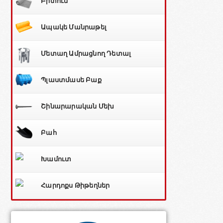
Բիտում
Ապակե Մանրաթել
Մետաղ Ամրացնող Դետալ
Պլաստմասե Բաք
Շինարարական Մեխ
Բահ
Խամուտ
Հարդոքս Թիթեղներ