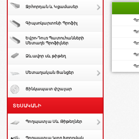
Ջրհորդան և Կցամասեր
Պ
Գիպսոկարտոնի Պրոֆիլ
Պ
Եվրո-Դուռ Պատուհանների
Մետաղե Պրոֆիլներ
Պ
Պ
Ձևավոր սև թիթեղ
Պ
Մետաղական Ցանցեր
Ցինկապատ փշալար
ՏԵՍԱԿԱՆԻ
Պողպատյա Սև Թիթեղներ
Պողպատյա Կլոր Խողովակ