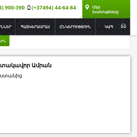
3) 900-390
(+37494) 44-64-84
Մեր
խանութները
ՒՆՆԵՐ
ՊԱՏԿԵՐԱՍՐԱՀ
ԸՆԿԵՐՈՒԹՅՈՒՆ
ԿԱՊ
ՆԻՆ
տակավոր Ամրան
աստանից