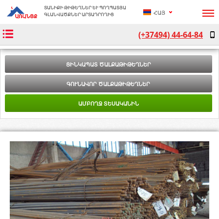
ՏԱՆԻՔԻ ԹԻԹԵՂՆԵՐ ԵՒ ՊՈՂՊԱՏՅԱ Գ
ՀԱՅ
ԼԱՆՎԱԾՔՆԵՐ ԱՐՏԱԴՐՈՂԻՑ
(+37494) 44-64-84
РУС
ENG
ՑԻՆԿԱՊԱՏ ԾԱԼՔԱԹԻԹԵՂՆԵՐ
ԳՈՒՆԱՎՈՐ ԾԱԼՔԱԹԻԹԵՂՆԵՐ
ԱՄԲՈՂՋ ՏԵՍԱԿԱՆԻՆ