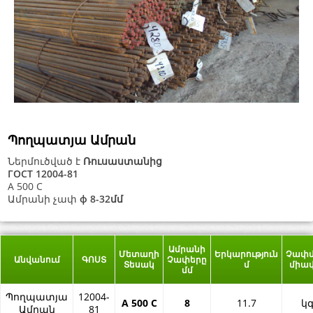
Պողպատյա Ամրան
Ներմուծված է
Ռուսաստանից
ГОСТ 12004-81
A 500 C
Ամրանի չափ
ф 8-32մմ
Ամրանի
Մետաղի
Երկարություն
Չափ
Անվանում
ԳՈՍՏ
Չափերը
Տեսակ
մ
միա
մմ
Պողպատյա
12004-
А 500 С
8
11.7
կ
Ամրան
81