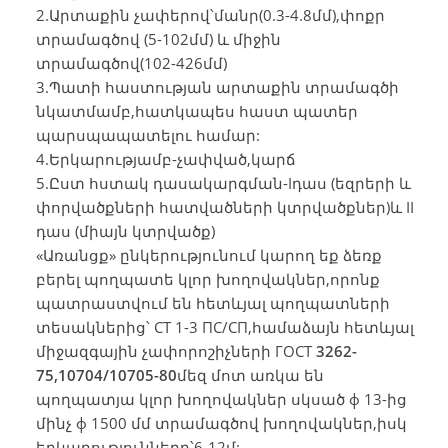
2.Արտաքին չափերով՝մանր(0.3-4.8մմ),փոքր
տրամագծով (5-102մմ) և միջին
տրամագծով(102-426մմ)
3.Պատի հաստության արտաքին տրամագծի
նկատմամբ,հատկապես հաստ պատեր
պարսպապատելու համար:
4.Երկարությամբ-չափված,կարճ
5.Ըստ հստակ դասակարգման-Iդաս (եզրերի և
փորվածքների հատվածների կտրվածքներ)և II
դաս (միայն կտրվածք)
«Առանցք» ընկերությունում կարող եք ձեռք
բերել պողպատե կլոր խողովակներ,որոնք
պատրաստվում են հետևյալ պողպատների
տեսակներից՝ СТ 1-3 ПС/СП,համաձայն հետևյալ
միջազգային չափորոշիչների ГОСТ
3262-
75,10704/10705-80
մեզ մոտ առկա են
պողպատյա կլոր խողովակներ սկսած ф 13-ից
մինչ ф 1500 մմ տրամագծով խողովակներ,իսկ
երկարությունները՝6-12մ: