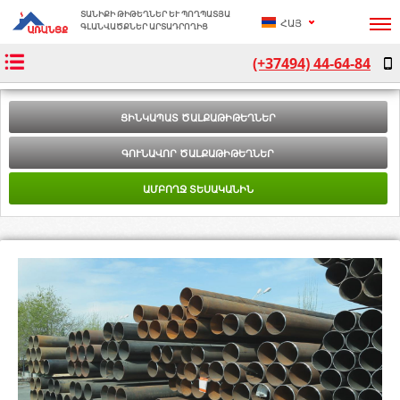
ՏԱՆԻՔԻ ԹԻԹԵՂՆԵՐ ԵՒ ՊՈՂՊԱՏՅԱ Գ
ՀԱՅ
ԼԱՆՎԱԾՔՆԵՐ ԱՐՏԱԴՐՈՂԻՑ
(+37494) 44-64-84
РУС
ENG
ՑԻՆԿԱՊԱՏ ԾԱԼՔԱԹԻԹԵՂՆԵՐ
ԳՈՒՆԱՎՈՐ ԾԱԼՔԱԹԻԹԵՂՆԵՐ
ԱՄԲՈՂՋ ՏԵՍԱԿԱՆԻՆ