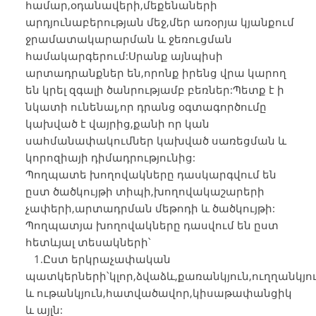
համար,օդանավերի,մեքենաների
արդյունաբերության մեջ,մեր առօրյա կյանքում
ջրամատակարարման և ջեռուցման
համակարգերում:Սրանք այնպիսի
արտադրանքներ են,որոնք իրենց վրա կարող
են կրել զգալի ծանրությամբ բեռներ:Պետք է ի
նկատի ունենալ,որ դրանց օգտագործումը
կախված է վայրից,քանի որ կան
սահմանափակումներ կախված սառեցման և
կորոզիայի դիմադրությունից:
Պողպատե խողովակները դասկարգվում են
ըստ ծածկույթի տիպի,խողովակաշարերի
չափերի,արտադրման մեթոդի և ծածկույթի:
Պողպատյա խողովակները դասվում են ըստ
հետևյալ տեսակների՝
1.Ըստ երկրաչափական
պատկերների՝կլոր,ձվաձև,քառանկյուն,ուղղանկյու
և ութանկյուն,հատվածավոր,կիսաթափանցիկ
և այլն: