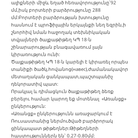
ալիքների միջև եղած հեռավորությունը՝92
մմ,իսկ բորտերի բարձրությունը 288
մմ:Բորտերի բարձրության խտությունը
հասնում է պրոֆիլային երկայնքի նեղ եզրին,ի
շնորհիվ նման հաջողակ տեխնիկական
տվյալների ծալքաթիթեղ ԿՊ 18-ն
շինարարության բնագավառում լայն
կիրառություն ունի:
Ծալքաթիթեղ ԿՊ 18-ն կարելի է կիրառել որպես
տանիքի ծածկ,հովանոց(навес),ժամանակավոր
մետաղական ցանկապատ,պաշտպանիչ
դեկորատիվ պատ:
Որակյալ և դիմացկուն ծալքաթիթեղ ձեռք
բերելու համար կարող եք մոտենալ «Առանցք»
ընկերություն:
«Առանցք» ընկերությունն առաջարկում է
Ռուսաստանից ներմուծված բարձրորակ
ցինկապատ թիթեղներ:Թիթեղների
հաստություններն են՝ 0.27-0.80մմ: