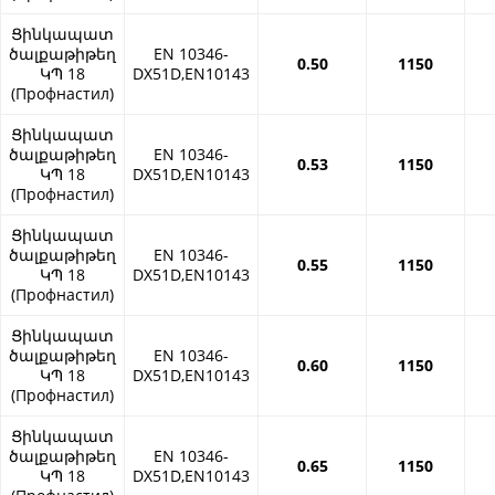
Ցինկապատ
ծալքաթիթեղ
EN 10346-
0.50
1150
ԿՊ 18
DX51D,EN10143
(Профнастил)
Ցինկապատ
ծալքաթիթեղ
EN 10346-
0.53
1150
ԿՊ 18
DX51D,EN10143
(Профнастил)
Ցինկապատ
ծալքաթիթեղ
EN 10346-
0.55
1150
ԿՊ 18
DX51D,EN10143
(Профнастил)
Ցինկապատ
ծալքաթիթեղ
EN 10346-
0.60
1150
ԿՊ 18
DX51D,EN10143
(Профнастил)
Ցինկապատ
ծալքաթիթեղ
EN 10346-
0.65
1150
ԿՊ 18
DX51D,EN10143