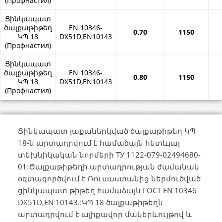
(Профнастил)
Ցինկապատ
ծալքաթիթեղ
EN 10346-
0.70
1150
ԿՊ 18
DX51D,EN10143
(Профнастил)
Ցինկապատ
ծալքաթիթեղ
EN 10346-
0,80
1150
ԿՊ 18
DX51D,EN10143
(Профнастил)
Ցինկապատ լաքաներկված ծալքաթիթեղ ԿՊ
18-ն արտադրվում է համաձայն հետևյալ
տեխնիկական նորմերի ТУ 1122-079-02494680-
01:Ծալքաթիթեղի արտադրության ժամանակ
օգտագործվում է Ռուսաստանից ներմուծված
ցինկապատ թիթեղ համաձայն ГОСТ ЕN 10346-
DX51D,ЕN 10143.:ԿՊ 18 ծալքաթիթեղն
արտադրվում է ալիքավոր մակերևույթով և