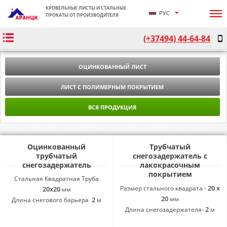
КРОВЕЛЬНЫЕ ЛИСТЫ И СТАЛЬНЫЕ
РУС
ПРОКАТЫ ОТ ПРОИЗВОДИТЕЛЯ
ՀԱՅ
(+37494) 44-64-84
ENG
ОЦИНКОВАННЫЙ ЛИСТ
ЛИСТ С ПОЛИМЕРНЫМ ПОКРЫТИЕМ
ВСЯ ПРОДУКЦИЯ
Оцинкованный
Трубчатый
трубчатый
снегозадержатель с
снегозадержатель
лакокрасочным
покрытием
Стальная Квадратная Труба
20 x
Размер стального квадрата -
20x20
мм
20
мм
2
Длина снегового барьера
м
2
Длина
снегозадержателя-
м