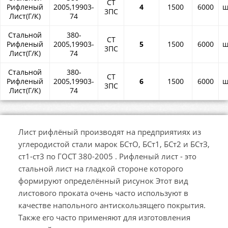
СТ
Рифленый
2005,19903-
4
1500
6000
ш
3ПС
Лист(Г/К)
74
Стальной
380-
СТ
Рифленый
2005,19903-
5
1500
6000
ш
3ПС
Лист(Г/К)
74
Стальной
380-
СТ
Рифленый
2005,19903-
6
1500
6000
ш
3ПС
Лист(Г/К)
74
Лист рифлёный производят на предприятиях из
углеродистой стали марок БСтО, БСт1, БСт2 и БСтЗ,
ст1-ст3 по ГОСТ 380-2005 . Рифленый лист - это
стальной лист на гладкой стороне которого
формируют определённый рисунок Этот вид
листового проката очень часто используют в
качестве напольного антискользящего покрытия.
Также его часто применяют для изготовления