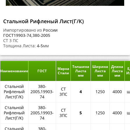
Стальной Рифленый Лист(Г/К)
Импортировано из
России
ГОСТ19903-74,380-2005
СТ 3 ПС
Толщина Листа:
4-5
мм
Толшина
Ширина
Длина
Марка
Е
Наименование
ГОСТ
Листа
Листа
Листа
Стали
И
мм
мм
мм
Стальной
380-
СТ
Рифленый
2005,19903-
4
1250
4000
ш
3ПС
Лист(Г/К)
74
Стальной
380-
СТ
Рифленый
2005,19903-
5
1250
4000
ш
3ПС
Лист(Г/К)
74
Стальной
380-