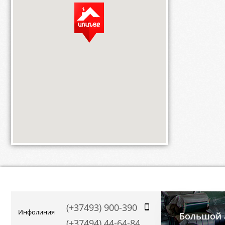
(+37493) 900-390
Инфолиния
Большой 
(+37494) 44-64-84