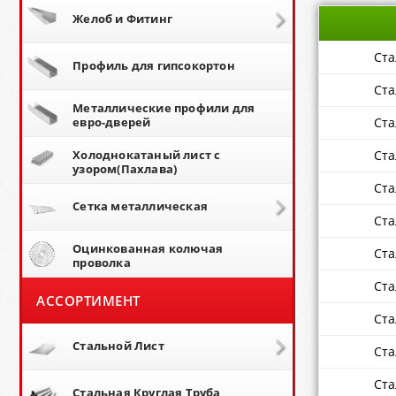
Желоб и Фитинг
Ста
Профиль для гипсокортон
Ста
Металлические профили для
евро-дверей
Ста
Холоднокатаный лист с
Ста
узором(Пахлава)
Ста
Сетка металлическая
Ста
Оцинкованная колючая
Ста
проволка
Ста
АССОРТИМЕНТ
Ста
Стальной Лист
Ста
Ста
Стальная Круглая Труба