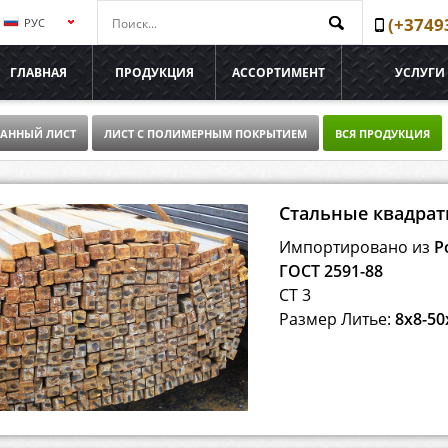
(+3749
РУС
ՀԱՅ
ГЛАВНАЯ
ПРОДУКЦИЯ
АССОРТИМЕНТ
УСЛУГИ
ENG
АННЫЙ ЛИСТ
ЛИСТ С ПОЛИМЕРНЫМ ПОКРЫТИЕМ
ВСЯ ПРОДУКЦИЯ
Стальные квадрат
Импортировано из
Р
ГОСТ 2591-88
СТ 3
Размер Литье:
8x8-50