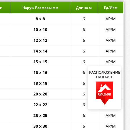
ли
Наруж Размеры мм
Длина м
Ед/Изм
8 x 8
6
АР/М
10 x 10
6
АР/М
12 x 12
6
АР/М
14 x 14
6
АР/М
15 x 15
6
АР/М
РАСПОЛОЖЕНИЕ
16 x 16
6
АР/М
НА КАРТЕ
18 x 18
6
АР/М
20 х 20
6
АР/М
22 х 22
6
АР/М
25 х 25
6
АР/М
30 x 30
6
АР/М