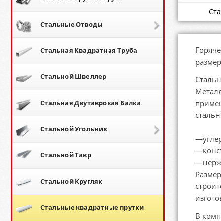
Ста
Стальные Отводы
Горяче
Стальная Квадратная Труба
размер
Стальной Швеллер
Стальн
Металл
Стальная Двутавровая Балка
примен
стальн
Стальной Угольник
—углер
—конст
Стальной Тавр
—нерж
Размер
Стальной Кругляк
строит
изгото
Стальные квадратные прутки
В комп