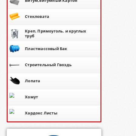
Битум,Битумный Картон
Стекловата
Креп. Прямоуголь. и круглых
труб
Пластмассовый Бак
Строительный Гвоздь
Лопата
Хомут
Хардокс Листы