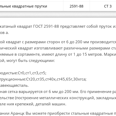
льные квадратные прутки
2591-88
СТ 3
катаный квадрат ГОСТ 2591-88 представляет собой пруток и
ов а.
ой квадрат с размерами сторон от 6 до 200 мм производитс
ический квадрат изготавливают различными размерами стал
яемые в сортаменте, имеют длину от 1 до 15 метров. Марки 
ой, могут быть следующими:
одистые:Ст0,ст1,ст3,ст5;
рукционные:Ст20,ст35,ст40х,ст45,65г,30хгса;
авеющаясталь.
ная сетка варьируется от 6 мм до 200 мм. Его применение р
ельстве (построение металлических конструкций, закладных
вле ния крепежей, деталей машин.
ании Аранцк Вы можете приобрести стальные квадратные пр