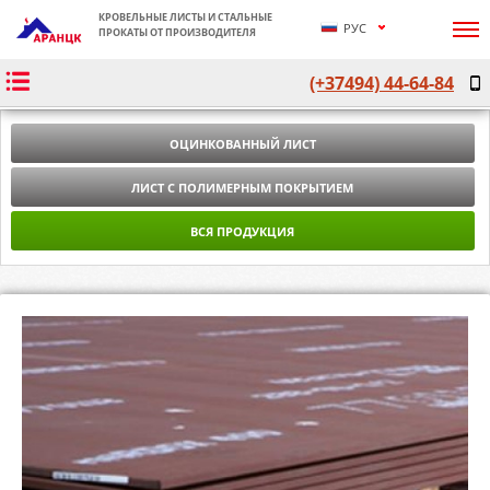
КРОВЕЛЬНЫЕ ЛИСТЫ И СТАЛЬНЫЕ
РУС
ПРОКАТЫ ОТ ПРОИЗВОДИТЕЛЯ
ՀԱՅ
(+37494) 44-64-84
ENG
ОЦИНКОВАННЫЙ ЛИСТ
ЛИСТ С ПОЛИМЕРНЫМ ПОКРЫТИЕМ
ВСЯ ПРОДУКЦИЯ