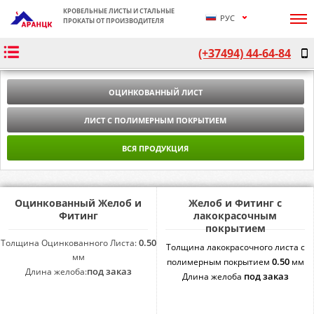
КРОВЕЛЬНЫЕ ЛИСТЫ И СТАЛЬНЫЕ
РУС
ПРОКАТЫ ОТ ПРОИЗВОДИТЕЛЯ
ՀԱՅ
(+37494) 44-64-84
ENG
ОЦИНКОВАННЫЙ ЛИСТ
ЛИСТ С ПОЛИМЕРНЫМ ПОКРЫТИЕМ
ВСЯ ПРОДУКЦИЯ
Оцинкованный Желоб и
Желоб и Фитинг с
Фитинг
лакокрасочным
покрытием
0.50
Толщина Оцинкованного Листа:
Толщина лакокрасочного листа с
мм
0.50
полимерным покрытием
мм
под заказ
Длина желоба:
под заказ
Длина желоба