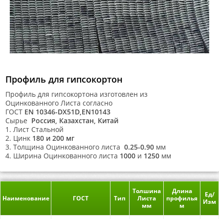
Профиль для гипсокортон
Профиль для гипсокортона изготовлен из
Оцинкованного Листа согласно
ГОСТ
EN 10346-DX51D,EN10143
Сырье
Россия, Казахстан, Китай
1. Лист Стальной
2.
Цинк
180 и 200 мг
3.
Толщина Оцинкованного листа
0.25-0.90
мм
4. Ширина Оцинкованного листа
1000
и
1250
мм
Толшина
Длина
Ед/
Наименование
ГОСТ
Тип
Листа
профилья
Изм
мм
м