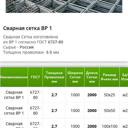
Сварная сетка ВР 1
Сварная Сетка изготовлена
из ВР 1 согласно ГОСТ
6727-80
Сырье -
Россия
Толщина проволоки-
3-5
мм
Толщина
Ширина
Длина
Размер
Ед/
Наименование
ГОСТ
Проволоки
Сетки
Сетки
Ячеек мм
Из
мм
мм
мм
Сварная
6727-
2.7
1000
2000
50x25
м2
сетка ВР 1
80
Сварная
6727-
2.7
1000
2000
50x50
м2
сетка ВР 1
80
Сварная
6727-
2.7
1000
2000
100x100
м2